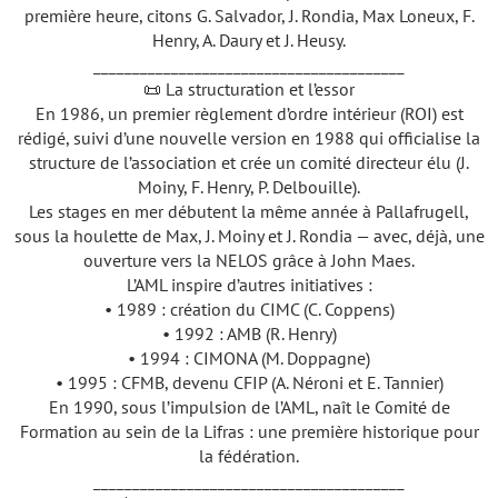
première heure, citons G. Salvador, J. Rondia, Max Loneux, F.
Henry, A. Daury et J. Heusy.
________________________________________
📜 La structuration et l’essor
En 1986, un premier règlement d’ordre intérieur (ROI) est
rédigé, suivi d’une nouvelle version en 1988 qui officialise la
structure de l’association et crée un comité directeur élu (J.
Moiny, F. Henry, P. Delbouille).
Les stages en mer débutent la même année à Pallafrugell,
sous la houlette de Max, J. Moiny et J. Rondia — avec, déjà, une
ouverture vers la NELOS grâce à John Maes.
L’AML inspire d’autres initiatives :
• 1989 : création du CIMC (C. Coppens)
• 1992 : AMB (R. Henry)
• 1994 : CIMONA (M. Doppagne)
• 1995 : CFMB, devenu CFIP (A. Néroni et E. Tannier)
En 1990, sous l’impulsion de l’AML, naît le Comité de
Formation au sein de la Lifras : une première historique pour
la fédération.
________________________________________