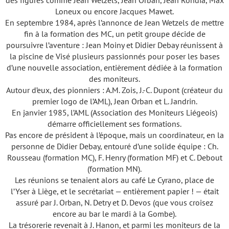
des figures comme Jean Wetzels, Jean Orban, Jean Rondia, Max
Loneux ou encore Jacques Mawet.
En septembre 1984, après l’annonce de Jean Wetzels de mettre
fin à la formation des MC, un petit groupe décide de
poursuivre l’aventure : Jean Moiny et Didier Debay réunissent à
la piscine de Visé plusieurs passionnés pour poser les bases
d’une nouvelle association, entièrement dédiée à la formation
des moniteurs.
Autour d’eux, des pionniers : A.M. Zois, J.-C. Dupont (créateur du
premier logo de l’AML), Jean Orban et L. Jandrin.
En janvier 1985, l’AML (Association des Moniteurs Liégeois)
démarre officiellement ses formations.
Pas encore de président à l’époque, mais un coordinateur, en la
personne de Didier Debay, entouré d’une solide équipe : Ch.
Rousseau (formation MC), F. Henry (formation MF) et C. Debout
(formation MN).
Les réunions se tenaient alors au café Le Cyrano, place de
l’Yser à Liège, et le secrétariat — entièrement papier ! — était
assuré par J. Orban, N. Detry et D. Devos (que vous croisez
encore au bar le mardi à la Gombe).
La trésorerie revenait à J. Hanon, et parmi les moniteurs de la